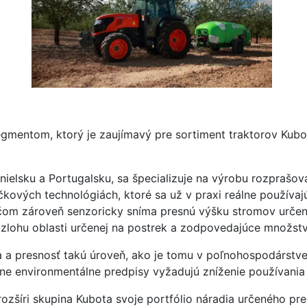
segmentom, ktorý je zaujímavý pre sortiment traktorov Ku
ielsku a Portugalsku, sa špecializuje na výrobu rozprašov
čkových technológiách, ktoré sa už v praxi reálne používaj
ričom zároveň senzoricky sníma presnú výšku stromov určen
lohu oblasti určenej na postrek a zodpovedajúce množstvo
a presnosť takú úroveň, ako je tomu v poľnohospodárstve ob
prísne environmentálne predpisy vyžadujú zníženie používani
zšíri skupina Kubota svoje portfólio náradia určeného pre 