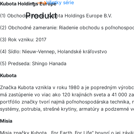
Všetky série
Kubota Holdings Europe
Produkt
(1) Obchodné meno: Kubota Holdings Europe B.V.
(2) Obchodné zameranie: Riadenie obchodu s poľnohospod
(3) Rok vzniku: 2017
(4) Sídlo: Nieuw-Vennep, Holandské kráľovstvo
(5) Predseda: Shingo Hanada
Kubota
Značka Kubota vznikla v roku 1980 a je popredným výrobco
má zastúpenie vo viac ako 120 krajinách sveta a 41 000 za
portfólio značky tvorí najmä poľnohospodárska technika, n
systémy, potrubia, strešné krytiny, armatúry a podzemné ve
Misia
Misia značky Kubota, „For Earth, For Life“ hovorí o jej zá