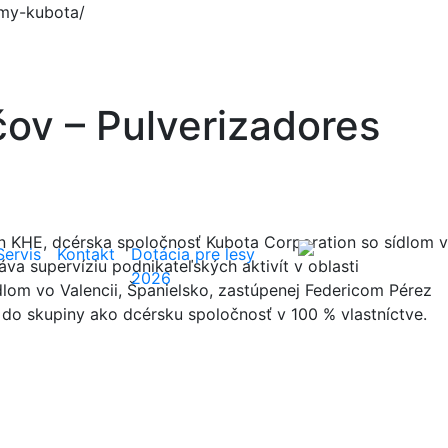
rmy-kubota/
čov – Pulverizadores
n KHE, dcérska spoločnosť Kubota Corporation so sídlom v
Hľadať
Servis
Kontakt
Dotácia pre lesy
a supervíziu podnikateľských aktivít v oblasti
2026
dlom vo Valencii, Španielsko, zastúpenej Federicom Pérez
ju do skupiny ako dcérsku spoločnosť v 100 % vlastníctve.