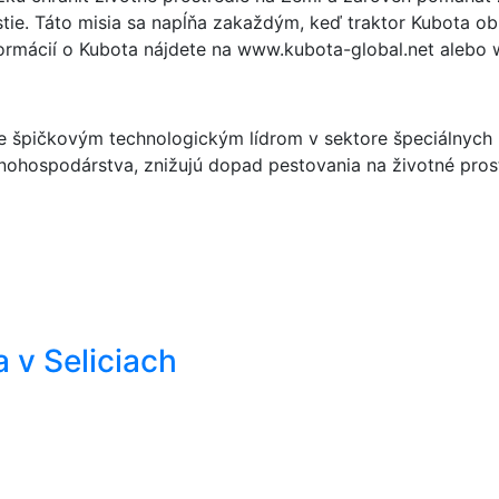
stie. Táto misia sa napĺňa zakaždým, keď traktor Kubota ob
nformácií o Kubota nájdete na www.kubota-global.net aleb
e špičkovým technologickým lídrom v sektore špeciálnych 
nohospodárstva, znižujú dopad pestovania na životné pro
a v Seliciach