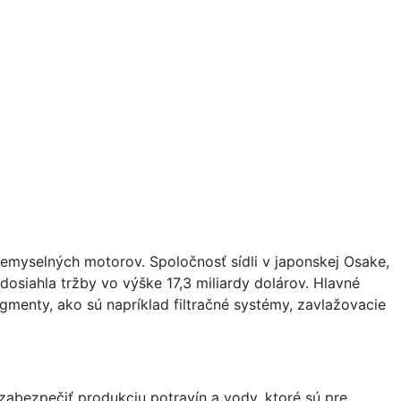
emyselných motorov. Spoločnosť sídli v japonskej Osake,
osiahla tržby vo výške 17,3 miliardy dolárov. Hlavné
menty, ako sú napríklad filtračné systémy, zavlažovacie
 zabezpečiť produkciu potravín a vody, ktoré sú pre