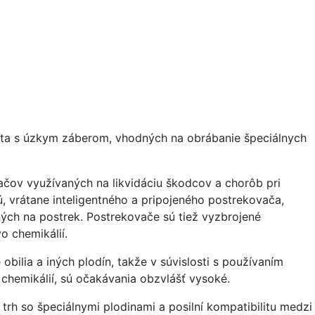
bota s úzkym záberom, vhodných na obrábanie špeciálnych
ačov využívaných na likvidáciu škodcov a chorôb pri
ú, vrátane inteligentného a pripojeného postrekovača,
ých na postrek. Postrekovače sú tiež vyzbrojené
 chemikálií.
ilia a iných plodín, takže v súvislosti s používaním
a chemikálií, sú očakávania obzvlášť vysoké.
trh so špeciálnymi plodinami a posilní kompatibilitu medzi