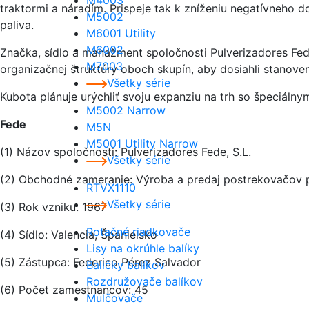
M4003
traktormi a náradím. Prispeje tak k zníženiu negatívneho 
M5002
paliva.
M6001 Utility
M6002
Značka, sídlo a manažment spoločnosti Pulverizadores Fe
M7003
organizačnej štruktúry oboch skupín, aby dosiahli stanove
Všetky série
Kubota plánuje urýchliť svoju expanziu na trh so špeciáln
M5002 Narrow
Fede
M5N
M5001 Utility Narrow
(1) Názov spoločnosti: Pulverizadores Fede, S.L.
Všetky série
(2) Obchodné zameranie: Výroba a predaj postrekovačov p
RTVX1110
Všetky série
(3) Rok vzniku: 1967
Rotačné riadkovače
(4) Sídlo: Valencia, Španielsko
Lisy na okrúhle balíky
(5) Zástupca: Federico Pérez Salvador
Baličky balíkov
Rozdružovače balíkov
(6) Počet zamestnancov: 45
Mulčovače