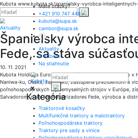
Hore
Kubota
www.kubota.sk/spanielsky-vyrobca-inteligentnych-
Máte otázky?
Zatvoriť
Hľadať:
Hľadať
+421 910 747 448
kubota@supa.sk
Aktuality
cambor@supa.sk
Španielsky výrobca int
Aktuality
Fede, sa stáva súčasťo
O Kubote
Na stiahnutie
10. 11. 2021
Kubota Holdings Europe B.V. so sídlom v Nieuw-Vennep v 
Hľadať:
Naniwa-ku, Osaka, Japonsko, zastúpená prezidentom a vicep
Hľadať
poľnohospodárskych a priemyselných strojov v Európe, získ
Kategória
Salvadorom, ďalej len Pulverizadores Fede, výrobca a distr
Traktorové kosačky
Multifunkčné traktory a malotraktory
Poľnohospodárske traktory
Traktory pre sady a vinice
Poľnohospodárske traktory viacúčelové