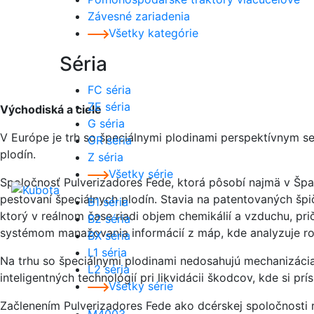
Závesné zariadenia
Všetky kategórie
Séria
FC séria
ZE séria
Východiská a ciele
G séria
V Európe je trh so špeciálnymi plodinami perspektívnym 
GR séria
plodín.
Z séria
Všetky série
Spoločnosť Pulverizadores Fede, ktorá pôsobí najmä v Špan
pestovaní špeciálnych plodín. Stavia na patentovaných špi
B1 séria
ktorý v reálnom čase riadi objem chemikálií a vzduchu, p
B2 séria
systémom manažovania informácií z máp, kde analyzuje roz
BX séria
L1 séria
Na trhu so špeciálnymi plodinami nedosahujú mechanizácia 
L2 séria
inteligentných technológií pri likvidácii škodcov, kde si 
Všetky série
Začlenením Pulverizadores Fede ako dcérskej spoločnosti ro