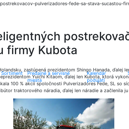
postrekovacov-pulverizadores-fede-sa-stava-sucastou-fi
eligentných postrekova
u firmy Kubota
Holandsku, zastúpená prezidentom Shingo Hanada, ďalej le
Sortiment
Predajné a servisné
Kalendár
rezidentom Yuichi Kitaom, ďalej len Kubota, ktorá vykonáv
miesta
podujatí
ala 100 % akcií spoločnosti Pulverizadores Fede, SL so sí
ibútor traktorového náradia, ďalej len náradie a začlenila 