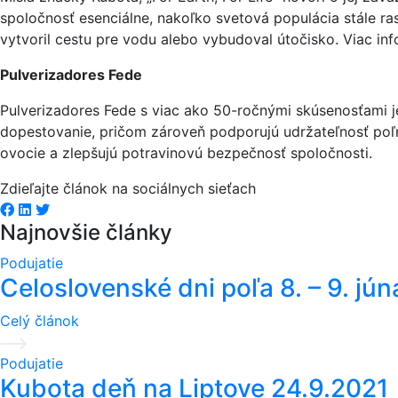
spoločnosť esenciálne, nakoľko svetová populácia stále ra
vytvoril cestu pre vodu alebo vybudoval útočisko. Viac i
Pulverizadores Fede
Pulverizadores Fede s viac ako 50-ročnými skúsenosťami j
dopestovanie, pričom zároveň podporujú udržateľnosť poľ
ovocie a zlepšujú potravinovú bezpečnosť spoločnosti.
Zdieľajte článok na sociálnych sieťach
Facebook share
Linkedin share
Tweet
Najnovšie články
Podujatie
Celoslovenské dni poľa 8. – 9. jún
Celý článok
Podujatie
Kubota deň na Liptove 24.9.2021