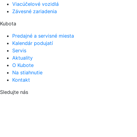
Viacúčelové vozidlá
Závesné zariadenia
Kubota
Predajné a servisné miesta
Kalendár podujatí
Servis
Aktuality
O Kubote
Na stiahnutie
Kontakt
Sledujte nás
Facebook
Instagram
Viac záhradnej techniky do Vašej záhrady nájdete na naš