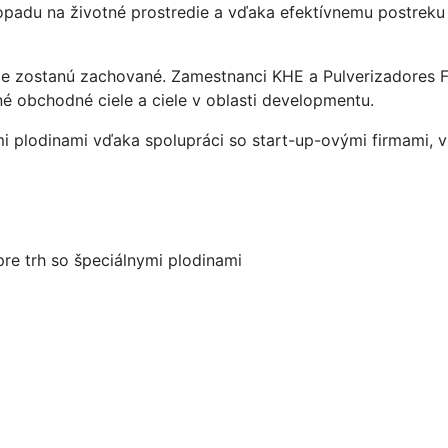
dopadu na životné prostredie a vďaka efektívnemu postreku
de zostanú zachované. Zamestnanci KHE a Pulverizadores F
né obchodné ciele a ciele v oblasti developmentu.
ymi plodinami vďaka spolupráci so start-up-ovými firmami, 
re trh so špeciálnymi plodinami