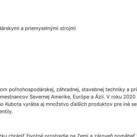
árskymi a priemyselnými strojmi
m poľnohospodárskej, záhradnej, stavebnej techniky a pri
mestnancov Severnej Amerike, Európe a Ázii. V roku 2020 d
o Kubota vyrába aj množstvo ďalších produktov pre iné seg
ntily.
väzku chrániť životné prostredie na Zemi a zároveň pomáhať