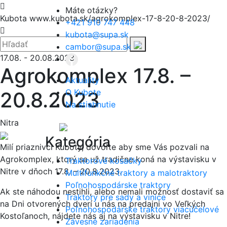
Hore
Máte otázky?
Kubota
www.kubota.sk/agrokomplex-17-8-20-8-2023/
+421 910 747 448
Zatvoriť
kubota@supa.sk
Hľadať:
Hľadať
cambor@supa.sk
17.08.
-
20.08.2023
Agrokomplex 17.8. –
Aktuality
O Kubote
20.8.2023
Na stiahnutie
Nitra
Menu
Kategória
Milí priaznivci Kuboty, dovoľte aby sme Vás pozvali na
Agrokomplex, ktorý sa už tradične koná na výstavisku v
Traktorové kosačky
Nitre v dňoch 17.8. – 20.8.2023.
Multifunkčné traktory a malotraktory
Poľnohospodárske traktory
Ak ste náhodou nestihli, alebo nemali možnosť dostaviť sa
Traktory pre sady a vinice
na Dni otvorených dverí u nás na predajni vo Veľkých
Poľnohospodárske traktory viacúčelové
Kostoľanoch, nájdete nás aj na výstavisku v Nitre!
Závesné zariadenia