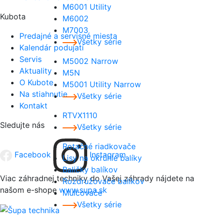
M6001 Utility
Kubota
M6002
M7003
Predajné a servisné miesta
Všetky série
Kalendár podujatí
Servis
M5002 Narrow
Aktuality
M5N
O Kubote
M5001 Utility Narrow
Na stiahnutie
Všetky série
Kontakt
RTVX1110
Sledujte nás
Všetky série
Rotačné riadkovače
Facebook
Instagram
Lisy na okrúhle balíky
Baličky balíkov
Viac záhradnej techniky do Vašej záhrady nájdete na
Rozdružovače balíkov
našom e-shope
www.supa.sk
Mulčovače
Všetky série