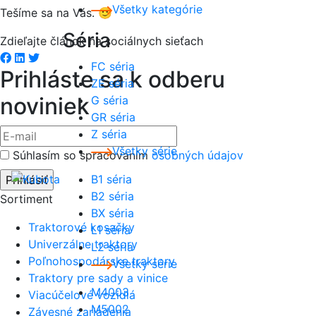
Všetky kategórie
Tešíme sa na Vás. 🙂
Séria
Zdieľajte článok na sociálnych sieťach
Facebook share
Linkedin share
Tweet
FC séria
Prihláste sa k odberu
ZE séria
noviniek
G séria
GR séria
Z séria
Všetky série
Súhlasím so spracovaním
osobných údajov
B1 séria
B2 séria
Sortiment
BX séria
Traktorové kosačky
L1 séria
Univerzálne traktory
L2 séria
Poľnohospodárske traktory
Všetky série
Traktory pre sady a vinice
M4003
Viacúčelové vozidlá
M5002
Závesné zariadenia