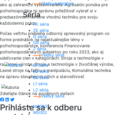
Všetky kategórie
ako aj zahraniční vystavovatelia. Agrosalón ponúka pre
poľnohospodára tú správnu príležitosť vybrať si v
Séria
predsezónnom termíne vhodnú techniku pre svoju
každodennú prácu.
FC séria
ZE séria
Počas veľtrhu prebieha odborný sprievodný program vo
G séria
forme prednášok na najaktuálnejšie témy v
GR séria
poľnohospodárstve, konferencia Financovanie
Z séria
poľnohospodárskych subjektov po roku 2023, ako aj
Všetky série
udeľovanie cien v kategóriách: Stroje a technológie v
rastlinnej výrobe, Stroje a technológie v živočíšnej výrobe,
B1 séria
Lesné stroje na ťažbu a manipuláciu, Komunálna technika
B2 séria
na úpravu stavebných plôch a starostlivosť.
BX séria
L1 séria
L2 séria
Zdieľajte článok na sociálnych sieťach
Všetky série
Facebook share
Linkedin share
Tweet
Prihláste sa k odberu
M4003
M5002