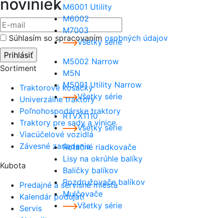
noviniek
M6001 Utility
M6002
M7003
Súhlasím so spracovaním
osobných údajov
Všetky série
M5002 Narrow
Sortiment
M5N
M5001 Utility Narrow
Traktorové kosačky
Všetky série
Univerzálne traktory
Poľnohospodárske traktory
RTVX1110
Traktory pre sady a vinice
Všetky série
Viacúčelové vozidlá
Závesné zariadenia
Rotačné riadkovače
Lisy na okrúhle balíky
Kubota
Baličky balíkov
Rozdružovače balíkov
Predajné a servisné miesta
Mulčovače
Kalendár podujatí
Všetky série
Servis