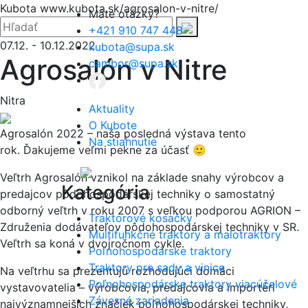
Hore
Kubota
www.kubota.sk/agrosalon-v-nitre/
Máte otázky?
Zatvoriť
Hľadať:
Hľadať
+421 910 747 448
07.12.
-
10.12.2022
kubota@supa.sk
Agrosalón v Nitre
cambor@supa.sk
Nitra
Aktuality
O Kubote
Agrosalón 2022 – naša posledná výstava tento
Na stiahnutie
rok. Ďakujeme veľmi pekne za účasť 🙂
Menu
Veľtrh Agrosalón vznikol na základe snahy výrobcov a
Kategória
predajcov pôdohospodárskej techniky o samostatný
odborný veľtrh v roku 2007 s veľkou podporou AGRION –
Traktorové kosačky
Združenia dodávateľov pôdohospodárskej techniky v SR.
Multifunkčné traktory a malotraktory
Veľtrh sa koná v dvojročnom cykle.
Poľnohospodárske traktory
Traktory pre sady a vinice
Na veľtrhu sa prezentujú rozhodujúci domáci
Poľnohospodárske traktory viacúčelové
vystavovatelia – výrobcovia, predajcovia a importéri
Závesné zariadenia
najvýznamnejších značiek poľnohospodárskej techniky,