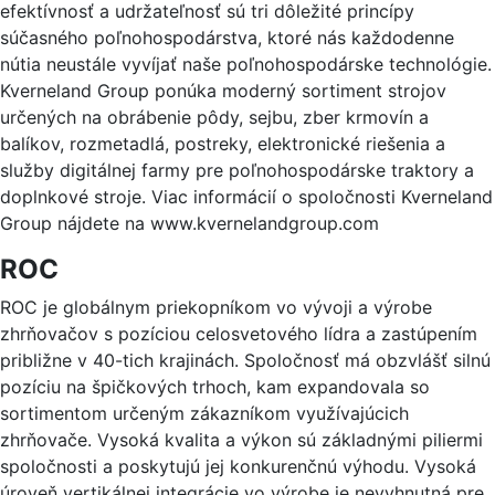
efektívnosť a udržateľnosť sú tri dôležité princípy
súčasného poľnohospodárstva, ktoré nás každodenne
nútia neustále vyvíjať naše poľnohospodárske technológie.
Kverneland Group ponúka moderný sortiment strojov
určených na obrábenie pôdy, sejbu, zber krmovín a
balíkov, rozmetadlá, postreky, elektronické riešenia a
služby digitálnej farmy pre poľnohospodárske traktory a
doplnkové stroje. Viac informácií o spoločnosti Kverneland
Group nájdete na www.kvernelandgroup.com
ROC
ROC je globálnym priekopníkom vo vývoji a výrobe
zhrňovačov s pozíciou celosvetového lídra a zastúpením
približne v 40-tich krajinách. Spoločnosť má obzvlášť silnú
pozíciu na špičkových trhoch, kam expandovala so
sortimentom určeným zákazníkom využívajúcich
zhrňovače. Vysoká kvalita a výkon sú základnými piliermi
spoločnosti a poskytujú jej konkurenčnú výhodu. Vysoká
úroveň vertikálnej integrácie vo výrobe je nevyhnutná pre