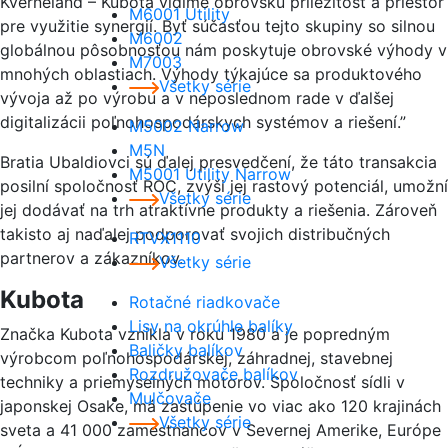
Kverneland – Kubota vidíme obrovskú príležitosť a priestor
M6001 Utility
pre využitie synergií. Byť súčasťou tejto skupiny so silnou
M6002
globálnou pôsobnosťou nám poskytuje obrovské výhody v
M7003
mnohých oblastiach. Výhody týkajúce sa produktového
Všetky série
vývoja až po výrobu a v neposlednom rade v ďalšej
digitalizácii poľnohospodárskych systémov a riešení.”
M5002 Narrow
M5N
Bratia Ubaldiovci sú ďalej presvedčení, že táto transakcia
M5001 Utility Narrow
posilní spoločnosť ROC, zvýši jej rastový potenciál, umožní
Všetky série
jej dodávať na trh atraktívne produkty a riešenia. Zároveň
takisto aj naďalej podporovať svojich distribučných
RTVX1110
partnerov a zákazníkov.
Všetky série
Kubota
Rotačné riadkovače
Lisy na okrúhle balíky
Značka Kubota vznikla v roku 1980 a je popredným
Baličky balíkov
výrobcom poľnohospodárskej, záhradnej, stavebnej
Rozdružovače balíkov
techniky a priemyselných motorov. Spoločnosť sídli v
Mulčovače
japonskej Osake, má zastúpenie vo viac ako 120 krajinách
Všetky série
sveta a 41 000 zamestnancov v Severnej Amerike, Európe