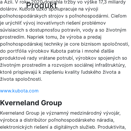
a Ázii. V roku 2020 dosiahla tržby vo výške 17,3 miliardy
Produkt
dolárov. Kubota úzko spolupracuje na vývoji
poľnohospodárskych strojov s poľnohospodármi. Cieľom
je urýchliť vývoj inovatívnych riešení problémov
súvisiacich s dostupnosťou potravín, vody a so životným
prostredím. Napriek tomu, že výroba a predaj
poľnohospodárskej techniky je core biznisom spoločnosti,
do portfólia výrobkov Kubota patria i mnohé ďalšie
produktové rady vrátane potrubí, výrobkov spojených so
životným prostredím a rozvojom sociálnej infraštruktúry,
ktoré prispievajú k zlepšeniu kvality ľudského života a
života spoločnosti.
www.kubota.com
Kverneland Group
Kverneland Group je významný medzinárodný vývojár,
výrobca a distribútor poľnohospodárskeho náradia,
elektronických riešení a digitálnych služieb. Produktivita,