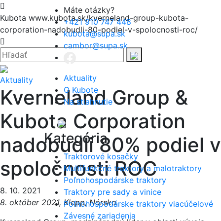
Hore
Máte otázky?
Kubota
www.kubota.sk/kverneland-group-kubota-
+421 910 747 448
corporation-nadobudli-80-podiel-v-spolocnosti-roc/
kubota@supa.sk
Zatvoriť
cambor@supa.sk
Hľadať:
Hľadať
Aktuality
Aktuality
O Kubote
Kverneland Group &
Na stiahnutie
Kubota Corporation
Menu
Kategória
nadobudli 80% podiel v
Traktorové kosačky
spoločnosti ROC
Multifunkčné traktory a malotraktory
Poľnohospodárske traktory
8. 10. 2021
Traktory pre sady a vinice
8. október 2021, Klepp, Nórsko
Poľnohospodárske traktory viacúčelové
Závesné zariadenia