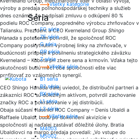
Kverneland Group, medzinárodný líder v oblasti vývoja,
Všetky kategórie
výroby a predaja poľnohospodárskej techniky a služieb
dnes oznámili, že podpísali zmluvu o odkúpení 80 %
Séria
podielu ROC Company, popredného výrobcu zhrňovačov v
FC séria
Taliansku. Prezident a CEO Kverneland Group
Shingo
ZE séria
Hanada
s potešením potvrdil, že spoločnosť ROC
G séria
Company poskytnutím výrobnej linky na zhrňovače, v
GR séria
budúcnosti prispeje k posilneniu strategického záväzku
Z séria
Kverneland – Kubota pri zbere sena a krmovín. Vďaka tejto
Všetky série
skutočnosti budú môcť obe spoločnosti ešte viac
profitovať zo vzájomných synergií.
B1 séria
B2 séria
CEO Shingo Hanada ďalej uviedol, že distribuční partneri a
BX séria
zákazníci ROC sú dôležitým aktívom, potvrdil zachovanie
L1 séria
značky ROC a pokračovanie v jej distribúcii.
L2 séria
Obaja súčasní vlastníci ROC Company – Denis Ubaldi a
Všetky série
Raffaele Ubaldi, budú po dokončení akvizície v
spoločnosti aj naďalej zastávať dôležité úlohy. Bratia
M4003
Ubaldiovci na margo predaja povedali: „Vo vstupe do
M5002