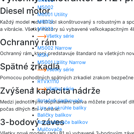
M4003
M5002
Diesel motor
M6001 Utility
M6002
Každý model radu B1 bol skonštruovaný s robustným a spoľ
M7003
a vibrácie. Všetky motory sú vybavené veľkokapacitným 48
Všetky série
Ochranný rám
M5002 Narrow
Ochranný rám, ktorý predstavuje štandard na všetkých no
M5N
M5001 Utility Narrow
Spätné zrkadlá
Všetky série
Pomocou pohodlných spätných zrkadiel zrakom bezpečne sl
RTVX1110
Zvýšená kapacita nádrže
Všetky série
Rotačné riadkovače
Medzi jednotlivými dopĺňaniami paliva môžete pracovať dl
Lisy na okrúhle balíky
počas dlhých dní v teréne.
Baličky balíkov
3-bodový záves
Rozdružovače balíkov
Mulčovače
Všetky nové modely radu B1 sú vybavené 3-bodovým záveso