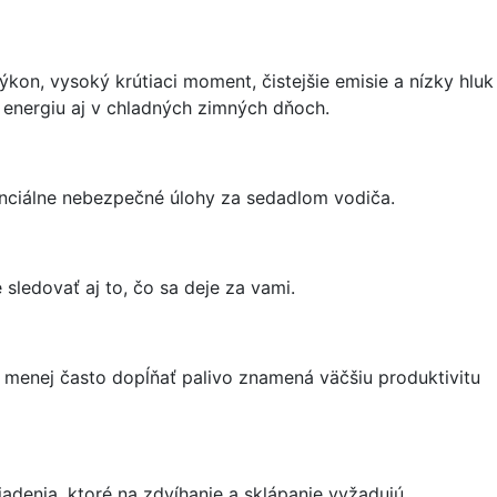
on, vysoký krútiaci moment, čistejšie emisie a nízky hluk
 energiu aj v chladných zimných dňoch.
enciálne nebezpečné úlohy za sedadlom vodiča.
ledovať aj to, čo sa deje za vami.
 menej často dopĺňať palivo znamená väčšiu produktivitu
denia, ktoré na zdvíhanie a sklápanie vyžadujú