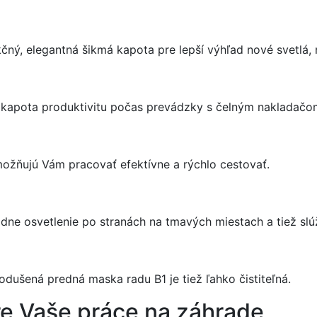
unkčný, elegantná šikmá kapota pre lepší výhľad nové svetlá
 kapota produktivitu počas prevádzky s čelným nakladačo
 umožňujú Vám pracovať efektívne a rýchlo cestovať.
adne osvetlenie po stranách na tmavých miestach a tiež sl
dušená predná maska radu B1 je tiež ľahko čistiteľná.
re Vaše práce na záhrade