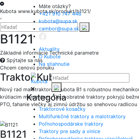
Hore
Máte otázky?
Kubota
www.kubota.sk/produkt/b1121/
+421 910 747 448
Zatvoriť
kubota@supa.sk
Hľadať:
Hľadať
cambor@supa.sk
B1121
Aktuality
Základné informácie
Technické parametre
O Kubote
Spýtajte sa nás
Na stiahnutie
Chcem cenovú ponuku
Traktor Kubota B1121
Hľadať:
Hľadať
Nový rad malotraktorov Kubota B1 s robustnou mechanikou
Kategória
krútiacim momentom. Tieto obratné traktory pokryjú bežn
PTO, ťahanie vlečky aj zimnú údržbu so snehovou radlicou 
Traktorové kosačky
Multifunkčné traktory a malotraktory
Poľnohospodárske traktory
B1121
Traktory pre sady a vinice
Poľnohospodárske traktory viacúčelové