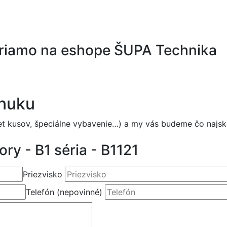
priamo na eshope ŠUPA Technika
onuku
et kusov, špeciálne vybavenie…) a my vás budeme čo najs
ry - B1 séria - B1121
Priezvisko
Telefón
(nepovinné)