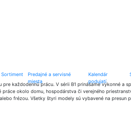
Sortiment
Predajné a servisné
Kalendár
miesta
podujatí
 pre každodennú prácu. V sérii B1 prinášame výkonné a sp
é práce okolo domu, hospodárstva či verejného priestrans
alebo frézou. Všetky štyri modely sú vybavené na presun p