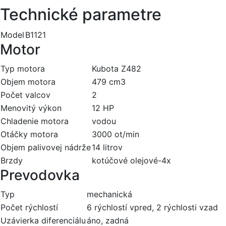
Technické parametre
Model
B1121
Motor
Typ motora
Kubota Z482
Objem motora
479 cm3
Počet valcov
2
Menovitý výkon
12 HP
Chladenie motora
vodou
Otáčky motora
3000 ot/min
Objem palivovej nádrže
14 litrov
Brzdy
kotúčové olejové-4x
Prevodovka
Typ
mechanická
Počet rýchlostí
6 rýchlostí vpred, 2 rýchlosti vzad
Uzávierka diferenciálu
áno, zadná