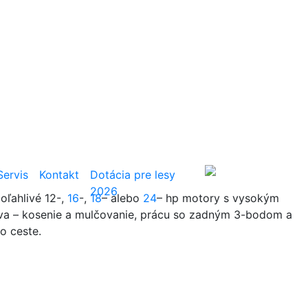
Hľadať
Servis
Kontakt
Dotácia pre lesy
2026
oľahlivé 12-,
16
-,
18
– alebo
24
– hp motory s vysokým
tva – kosenie a mulčovanie, prácu so zadným 3-bodom a
o ceste.