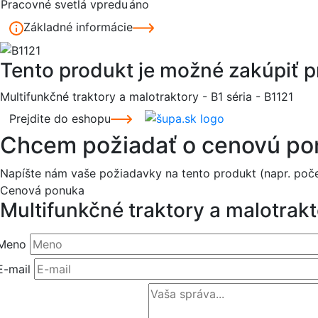
Pracovné svetlá vpredu
áno
Základné informácie
Tento produkt je možné zakúpiť 
Multifunkčné traktory a malotraktory - B1 séria - B1121
Prejdite do eshopu
Chcem požiadať o cenovú p
Napíšte nám vaše požiadavky na tento produkt (napr. poč
Cenová ponuka
Multifunkčné traktory a malotrakto
Meno
E-mail