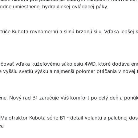
odne umiestnenej hydraulickej ovládacej páky.
e Kubota rovnomernú a silnú brzdnú silu. Vďaka lepšej kon
račovať vďaka kužeľovému súkolesiu 4WD, ktoré dodáva en
 vyššiu svetlú výšku a najmenší polomer otáčania v novej t
réne. Nový rad B1 zaručuje Váš komfort po celý deň a ponúk