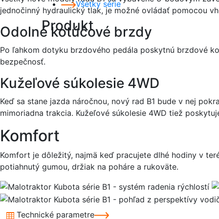
Všetky série
jednočinný hydraulický tlak, je možné ovládať pomocou vh
Produkt
Odolné kotúčové brzdy
Po ľahkom dotyku brzdového pedála poskytnú brzdové kotúč
bezpečnosť.
Kužeľové súkolesie 4WD
Keď sa stane jazda náročnou, nový rad B1 bude v nej pok
mimoriadna trakcia. Kužeľové súkolesie 4WD tiež poskytuje
Komfort
Komfort je dôležitý, najmä keď pracujete dlhé hodiny v te
potiahnutý gumou, držiak na poháre a rukoväte.
Technické parametre