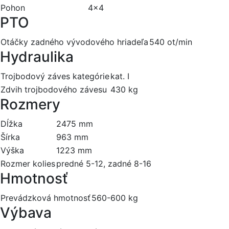
Pohon
4x4
PTO
Otáčky zadného vývodového hriadeľa
540 ot/min
Hydraulika
Trojbodový záves kategórie
kat. I
Zdvih trojbodového závesu
430 kg
Rozmery
Dĺžka
2475 mm
Šírka
963 mm
Výška
1223 mm
Rozmer kolies
predné 5-12, zadné 8-16
Hmotnosť
Prevádzková hmotnosť
560-600 kg
Výbava