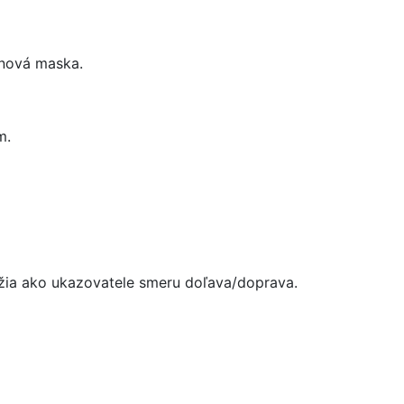
, nová maska.
m.
úžia ako ukazovatele smeru doľava/doprava.