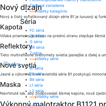
Nový dizajn
Závesné zariadenia
Všetky kategórie
Nový a čistý sofistikovaný dizajn série B1 je luxusný aj f
Séria
Kapota
FC séria
Vďaka priamemu pohľadu na prednú stranu zlepšuje šikmá
ZE séria
G séria
Reflektory
GR séria
Z séria
Tieto multireflexné svetlomety svietia jasnejšie a ďalej a
Všetky série
Nové svetlá
B1 séria
B2 séria
Jasné a výkonné, nové svietidlá série B1 poskytujú mimori
BX séria
Maska
L1 séria
L2 séria
Navrhnuté tak, aby zodpovedali šikmej kapote, nová zjedno
Všetky série
Výkonný malotraktor B1121 p