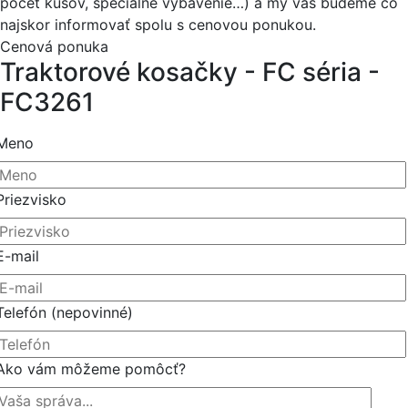
počet kusov, špeciálne vybavenie…) a my vás budeme čo
najskor informovať spolu s cenovou ponukou.
Cenová ponuka
Traktorové kosačky - FC séria -
FC3261
Meno
Priezvisko
E-mail
Telefón
(nepovinné)
Ako vám môžeme pomôcť?