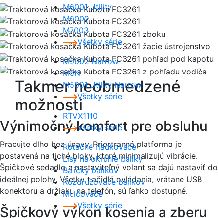
M6001 Utility
M6002
M7003
Všetky série
M5002 Narrow
M5N
Takmer neobmedzené
M5001 Utility Narrow
Všetky série
možnosti
RTVX1110
Výnimočný komfort pre obsluhu
Všetky série
Pracujte dlho bez únavy. Priestranná platforma je
Rotačné riadkovače
postavená na tiché bloky, ktoré minimalizujú vibrácie.
Lisy na okrúhle balíky
Špičkové sedadlo a nastaviteľný volant sa dajú nastaviť do
Baličky balíkov
ideálnej polohy. Všetky tlačidlá ovládania, vrátane USB
Rozdružovače balíkov
konektoru a držiaku na telefón, sú ľahko dostupné.
Mulčovače
Všetky série
Špičkový výkon kosenia a zberu