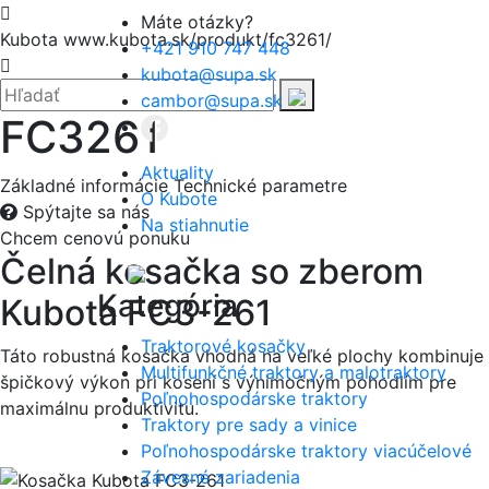
Hore
Máte otázky?
Kubota
www.kubota.sk/produkt/fc3261/
+421 910 747 448
Zatvoriť
kubota@supa.sk
Hľadať:
Hľadať
cambor@supa.sk
FC3261
Aktuality
Základné informácie
Technické parametre
O Kubote
Spýtajte sa nás
Na stiahnutie
Chcem cenovú ponuku
Čelná kosačka so zberom
Menu
Kategória
Kubota FC3-261
Traktorové kosačky
Táto robustná kosačka vhodná na veľké plochy kombinuje
Multifunkčné traktory a malotraktory
špičkový výkon pri kosení s výnimočným pohodlím pre
Poľnohospodárske traktory
maximálnu produktivitu.
Traktory pre sady a vinice
Poľnohospodárske traktory viacúčelové
Závesné zariadenia