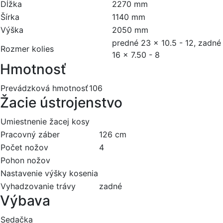
Dĺžka
2270 mm
Šírka
1140 mm
Výška
2050 mm
predné 23 x 10.5 - 12, zadné
Rozmer kolies
16 x 7.50 - 8
Hmotnosť
Prevádzková hmotnosť
106
Žacie ústrojenstvo
Umiestnenie žacej kosy
Pracovný záber
126 cm
Počet nožov
4
Pohon nožov
Nastavenie výšky kosenia
Vyhadzovanie trávy
zadné
Výbava
Sedačka