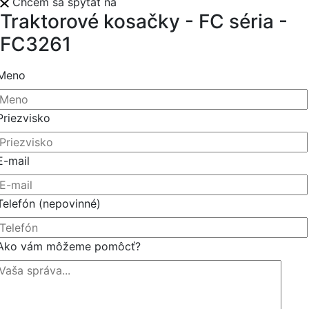
Chcem sa spýtať na
Traktorové kosačky - FC séria -
FC3261
Meno
Priezvisko
E-mail
Telefón
(nepovinné)
Ako vám môžeme pomôcť?