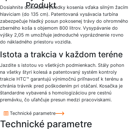
Produkt
Dosiahnite dokonalé výsledky kosenia vďaka silným žacím
hlaviciam (do 135 cm). Patentovaná vysávacia turbína
zabezpečuje hladký posun pokosenej trávy do ohromného
zberného koša s objemom 800 litrov. Vysypávanie do
výšky 2,05 m umožňuje jednoduché vyprázdnenie rovno
do nákladného priestoru vozidla.
Istota a trakcia v každom teréne
Jazdite s istotou vo všetkých podmienkach. Stály pohon
na všetky štyri kolesá a patentovaný systém kontroly
trakcie HTC™ garantujú výnimočnú priľnavosť k terénu a
chránia trávnik pred poškodením pri otáčaní. Kosačka je
štandardne vybavená s homologizáciou pre cestnú
premávku, čo uľahčuje presun medzi pracoviskami.
Technické parametre
Technické parametre