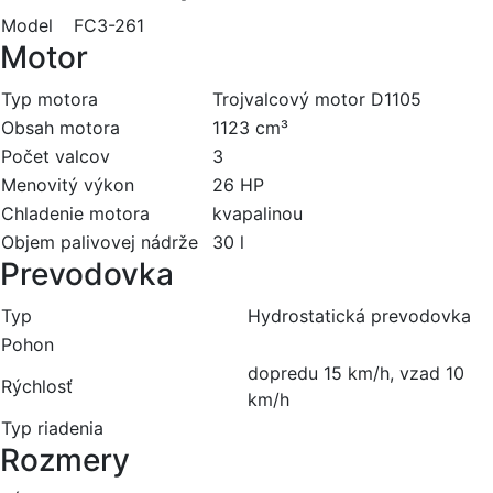
Model
FC3-261
Motor
Typ motora
Trojvalcový motor D1105
Obsah motora
1123 cm³
Počet valcov
3
Menovitý výkon
26 HP
Chladenie motora
kvapalinou
Objem palivovej nádrže
30 l
Prevodovka
Typ
Hydrostatická prevodovka
Pohon
dopredu 15 km/h, vzad 10
Rýchlosť
km/h
Typ riadenia
Rozmery