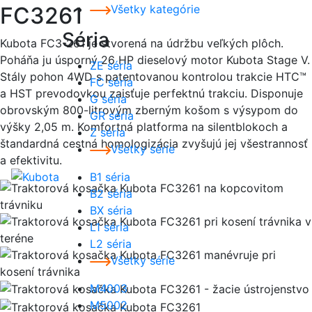
FC3261
Všetky kategórie
Séria
Kubota FC3-261 je stvorená na údržbu veľkých plôch.
Poháňa ju úsporný 26 HP dieselový motor Kubota Stage V.
ZE séria
Stály pohon 4WD s patentovanou kontrolou trakcie HTC™
FC séria
a HST prevodovkou zaisťuje perfektnú trakciu. Disponuje
G séria
obrovským 800-litrovým zberným košom s výsypom do
GR séria
výšky 2,05 m. Komfortná platforma na silentblokoch a
Z séria
štandardná cestná homologizácia zvyšujú jej všestrannosť
Všetky série
a efektivitu.
B1 séria
B2 séria
BX séria
L1 séria
L2 séria
Všetky série
M4003
M5002