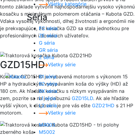
Všetky kategórie
tomto základe vytvorili najhospodárnejšiu vysoko výkonnú
kosačku s minimálnym polomerom otáčania – Kubota GZD.
Séria
Vďaka vysokej výkonnosti, dlhej životnosti a ergonómii nie
je prekvapujúce, že kosačka GZD sa stala jednotkou pre
FC séria
profesionálnych i domácich užívateľov.
ZE séria
G séria
GR séria
Z séria
GZD15HD
Všetky série
Kosačka GZD15HD je vybavená motorom s výkonom 15
B1 séria
HP a hydraulickým vysypávaním koša do výšky (HD) až
B2 séria
180 cm. Ak hľadáte kosačku s nízkym vysypávaním na
BX séria
zem, pozrite sa na jej príbuznú
GZD15LD
. Ak ale hľadáte
L1 séria
vyšší výkon, k dispozícii je pre vás ešte
GZD21HD
s 21 HP
L2 séria
motorom.
Všetky série
M4003
M5002