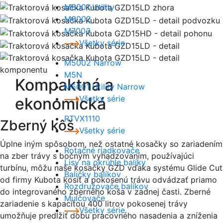
M6001 Utility
M6002
M7003
Všetky série
M5002 Narrow
M5N
Kompaktná a
M5001 Utility Narrow
Všetky série
ekonomická
RTVX1110
Zberný kôš
Všetky série
Úplne iným spôsobom, než ostatné kosačky so zariadením
Rotačné riadkovače
na zber trávy s bočným vyhadzovaním, používajúci
Lisy na okrúhle balíky
turbínu, môžu naše kosačky GZD vďaka systému Glide Cut
Baličky balíkov
od firmy Kubota kosiť a pokosenú trávu odvádzať priamo
Rozdružovače balíkov
do integrovaného zberného koša v zadnej časti. Zberné
Mulčovače
zariadenie s kapacitou 400 litrov pokosenej trávy
Všetky série
umožňuje predĺžiť dobu pracovného nasadenia a zníženia