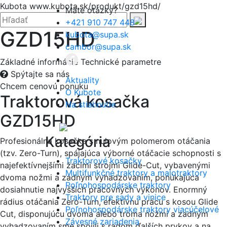
Hore
Kubota
www.kubota.sk/produkt/gzd15hd/
Máte otázky?
Zatvoriť
Hľadať:
Hľadať
+421 910 747 448
GZD15HD
kubota@supa.sk
cambor@supa.sk
Základné informácie
Technické parametre
Spýtajte sa nás
Aktuality
Chcem cenovú ponuku
O Kubote
Traktorová kosačka
Na stiahnutie
GZD15HD
Menu
Kategória
Profesionálna kosačka s nulovým polomerom otáčania
(tzv. Zero-Turn), spájajúca výborné otáčacie schopnosti s
Traktorové kosačky
najefektívnejšími žacími strojmi Glide-Cut, vybavenými
Multifunkčné traktory a malotraktory
dvoma nožmi a zadným vyhadzovaním, ponúkajúca
Poľnohospodárske traktory
dosiahnutie najvyšších pracovných výkonov. Enormný
Traktory pre sady a vinice
rádius otáčania Zero-Turn, efektívnu prácu s kosou Glide
Poľnohospodárske traktory viacúčelové
Cut, disponujúcu dvoma alebo troma nožmi a zadným
Závesné zariadenia
vyhadzovaním sme spojili s radom ďalších prvkov a na