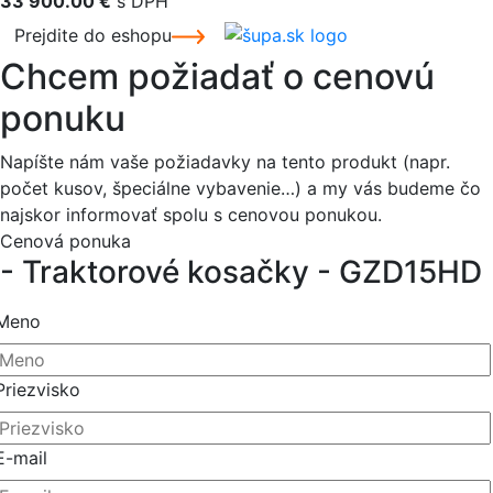
33 900.00 €
s DPH
Prejdite do eshopu
Chcem požiadať o cenovú
ponuku
Napíšte nám vaše požiadavky na tento produkt (napr.
počet kusov, špeciálne vybavenie…) a my vás budeme čo
najskor informovať spolu s cenovou ponukou.
Cenová ponuka
- Traktorové kosačky - GZD15HD
Meno
Priezvisko
E-mail