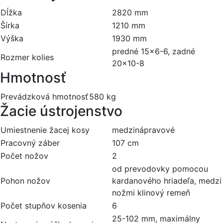
Dĺžka
2820 mm
Šírka
1210 mm
Výška
1930 mm
predné 15x6-6, zadné
Rozmer kolies
20x10-8
Hmotnosť
Prevádzková hmotnosť
580 kg
Žacie ústrojenstvo
Umiestnenie žacej kosy
medzinápravové
Pracovný záber
107 cm
Počet nožov
2
od prevodovky pomocou
Pohon nožov
kardanového hriadeľa, medzi
nožmi klinový remeň
Počet stupňov kosenia
6
25-102 mm, maximálny