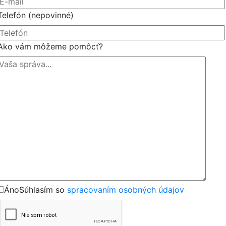
Telefón
(nepovinné)
Ako vám môžeme pomôcť?
Áno
Súhlasím so
spracovaním osobných údajov