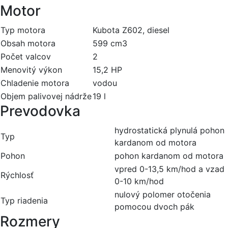
Motor
Typ motora
Kubota Z602, diesel
Obsah motora
599 cm3
Počet valcov
2
Menovitý výkon
15,2 HP
Chladenie motora
vodou
Objem palivovej nádrže
19 l
Prevodovka
hydrostatická plynulá pohon
Typ
kardanom od motora
Pohon
pohon kardanom od motora
vpred 0-13,5 km/hod a vzad
Rýchlosť
0-10 km/hod
nulový polomer otočenia
Typ riadenia
pomocou dvoch pák
Rozmery