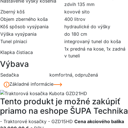
Nastavenie výšky kosenia
zdvih 135 mm
Zberný kôš
kovové sito
Objem zberného koša
400 litrov
Kôš spôsob vysýpania
hydraulické do výšky
Výška vysýpania
do 180 cm
Tunel plniaci
integrovaný tunel do koša
1x predná na kose, 1x zadná
Klapka čistiaca
v tuneli
Výbava
Sedačka
komfortná, odpružená
Základné informácie
Tento produkt je možné zakúpiť
priamo na eshope ŠUPA Technika
- Traktorové kosačky - GZD15HD
Cena akciového balíka