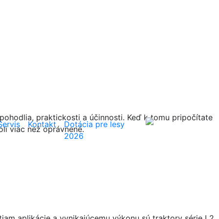
ohodlia, praktickosti a účinnosti. Keď k tomu pripočítate
Hľadať
Servis
Kontakt
Dotácia pre lesy
oli viac než oprávnené.
2026
tiam aplikácie a vynikajúcemu výkonu sú traktory série L2