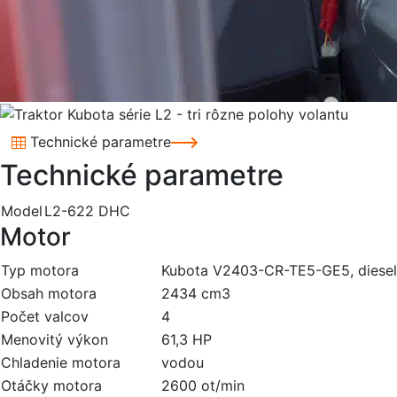
Technické parametre
Technické parametre
Model
L2-622 DHC
Motor
Typ motora
Kubota V2403-CR-TE5-GE5, diesel
Obsah motora
2434 cm3
Počet valcov
4
Menovitý výkon
61,3 HP
Chladenie motora
vodou
Otáčky motora
2600 ot/min