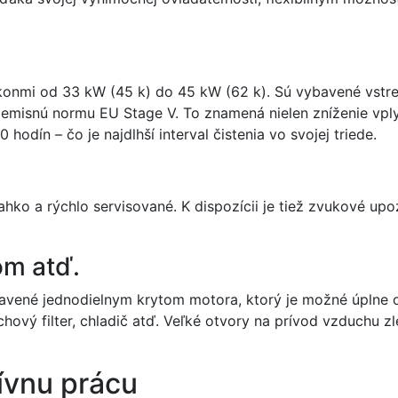
výkonmi od 33 kW (45 k) do 45 kW (62 k). Sú vybavené vst
 emisnú normu EU Stage V. To znamená nielen zníženie vplyvu
 hodín – čo je najdlhší interval čistenia vo svojej triede.
hko a rýchlo servisované. K dispozícii je tiež zvukové upoz
om atď.
bavené jednodielnym krytom motora, ktorý je možné úplne 
ový filter, chladič atď. Veľké otvory na prívod vzduchu z
ívnu prácu