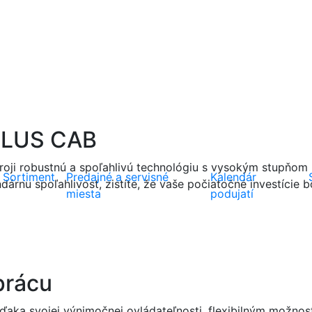
 PLUS CAB
roji robustnú a spoľahlivú technológiu s vysokým stupňom p
Sortiment
Predajné a servisné
Kalendár
rnu spoľahlivosť, zistíte, že vaše počiatočné investície b
miesta
podujatí
 prácu
Vďaka svojej výnimočnej ovládateľnosti, flexibilným možnos