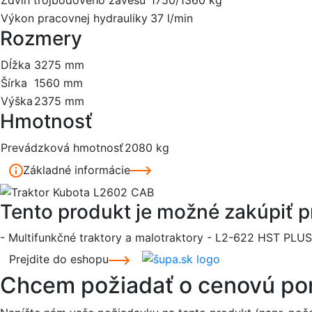
Výkon pracovnej hydrauliky
37 l/min
Rozmery
Dĺžka
3275 mm
Šírka
1560 mm
Výška
2375 mm
Hmotnosť
Prevádzková hmotnosť
2080 kg
Základné informácie
Tento produkt je možné zakúpiť 
- Multifunkčné traktory a malotraktory - L2-622 HST PLU
Prejdite do eshopu
Chcem požiadať o cenovú p