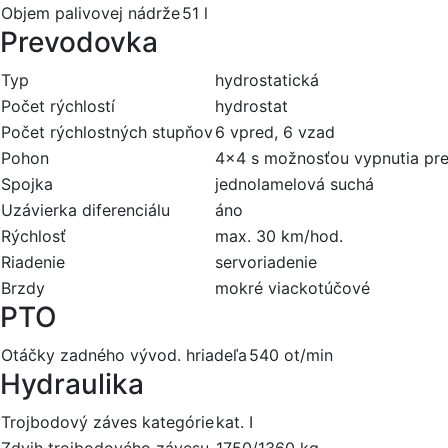
Objem palivovej nádrže
51 l
Prevodovka
Typ
hydrostatická
Počet rýchlostí
hydrostat
Počet rýchlostných stupňov
6 vpred, 6 vzad
Pohon
4x4 s možnosťou vypnutia pre
Spojka
jednolamelová suchá
Uzávierka diferenciálu
áno
Rýchlosť
max. 30 km/hod.
Riadenie
servoriadenie
Brzdy
mokré viackotúčové
PTO
Otáčky zadného vývod. hriadeľa
540 ot/min
Hydraulika
Trojbodový záves kategórie
kat. I
Zdvih trojbodového závesu
1750/1360 kg