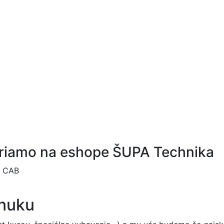
priamo na eshope ŠUPA Technika
S CAB
onuku