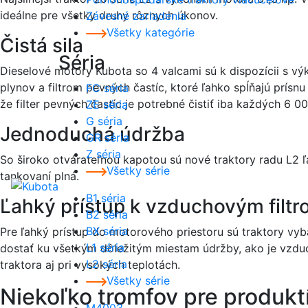
ideálne pre všetky druhy rôznych úkonov.
Závesné zariadenia
Všetky kategórie
Čistá sila
Séria
Dieselové motory Kubota so 4 valcami sú k dispozícii s 
plynov a filtrom pevných častíc, ktoré ľahko spĺňajú prísnu
FC séria
že filter pevných častíc je potrebné čistiť iba každých 6 000
ZE séria
G séria
Jednoduchá údržba
GR séria
Z séria
So široko otvárateľnou kapotou sú nové traktory radu L2 ľa
Všetky série
tankovaní plná.
B1 séria
Ľahký prístup k vzduchovým filtr
B2 séria
BX séria
Pre ľahký prístup do motorového priestoru sú traktory vy
L1 séria
dostať ku všetkým dôležitým miestam údržby, ako je vzduch
L2 séria
traktora aj pri vysokých teplotách.
Všetky série
Niekoľko tromfov pre produkt