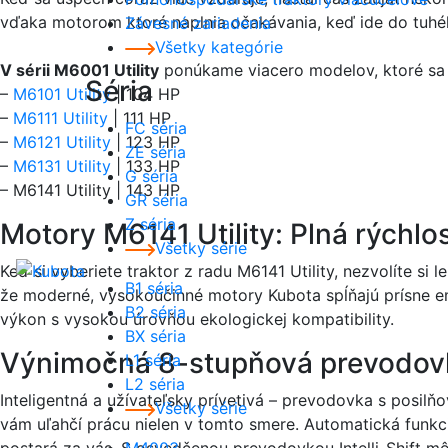
vďaka motorom ktoré naplnia očakávania, keď ide do tuhé
Závesné zariadenia
Všetky kategórie
V sérii M6001 Utility
ponúkame viacero modelov, ktoré sa 
Séria
–
M6101 Utility
| 104 HP
–
M6111 Utility
| 111 HP
FC séria
–
M6121 Utility
| 123 HP
ZE séria
–
M6131 Utility
| 133 HP
G séria
– M6141 Utility | 143 HP
GR séria
Z séria
Motory M6141 Utility: Plná rýchlo
Všetky série
Keď si vyberiete traktor z radu M6141 Utility, nezvolíte si
B1 séria
že moderné, vysokoúčinné motory Kubota spĺňajú prísne e
B2 séria
výkon s vysokou úrovňou ekologickej kompatibility.
BX séria
Výnimočná 8-stupňová prevodovk
L1 séria
L2 séria
Inteligentná a užívateľsky prívetivá – prevodovka s posilň
Všetky série
vám uľahčí prácu nielen v tomto smere. Automatická funkci
postará za vás. S osvedčenou prevodovkou Intelli-Shift mô