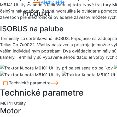
Všetky série
M6141 Utility zvládne s ľahkosťou aj toto. Nové traktory 
čelným nakladačom. Zadná hydraulika je ovládaná pomocou
Produkt
závesoch pre elektronické ovládanie závesov môžete rýchl
ISOBUS na palube
Terminály sú certifikované ISOBUS. Pripojenie na zadnej 
Tellus Go 7u0022. Všetky nastavenia prístroja je možné v
vašim individuálnym potrebám. Dva ovládacie terminály sú c
kamery. Terminály sú vybavené sériou tlačidiel voľby rýchl
Technické parametre
Technické parametre
M6141 Utility
Motor