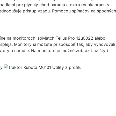
padlami pre plynulý chod náradia a extra rýchlu prácu s
zjednodušuje prístup vzadu. Pomocou spínačov na spodných
bíne na monitoroch IsoMatch Tellus Pro 12u0022 alebo
pleja. Monitory si môžete prispôsobiť tak, aby vyhovovali
tory a náradie. Na monitore je možné zobraziť až štyri