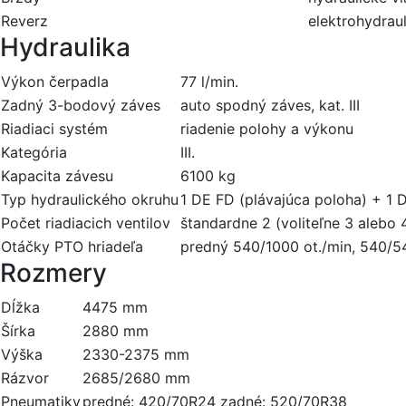
Reverz
elektrohydrau
Hydraulika
Výkon čerpadla
77 l/min.
Zadný 3-bodový záves
auto spodný záves, kat. III
Riadiaci systém
riadenie polohy a výkonu
Kategória
III.
Kapacita závesu
6100 kg
Typ hydraulického okruhu
1 DE FD (plávajúca poloha) + 1 
Počet riadiacich ventilov
štandardne 2 (voliteľne 3 alebo 
Otáčky PTO hriadeľa
predný 540/1000 ot./min, 540/540
Rozmery
Dĺžka
4475 mm
Šírka
2880 mm
Výška
2330-2375 mm
Rázvor
2685/2680 mm
Pneumatiky
predné: 420/70R24 zadné: 520/70R38