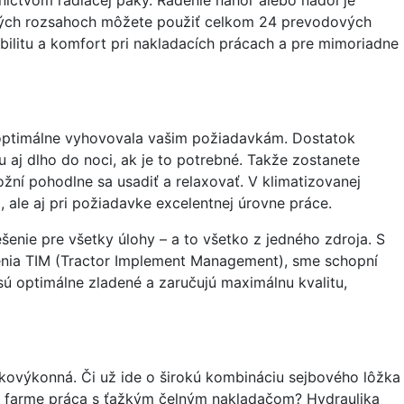
aných rozsahoch môžete použiť celkom 24 prevodových
ibilitu a komfort pri nakladacích prácach a pre mimoriadne
by optimálne vyhovovala vašim požiadavkám. Dostatok
aj dlho do noci, ak je to potrebné. Takže zostanete
ní pohodlne sa usadiť a relaxovať. V klimatizovanej
, ale aj pri požiadavke excelentnej úrovne práce.
enie pre všetky úlohy – a to všetko z jedného zdroja. S
denia TIM (Tractor Implement Management), sme schopní
sú optimálne zladené a zaručujú maximálnu kvalitu,
okovýkonná. Či už ide o širokú kombináciu sejbového lôžka
ej farme práca s ťažkým čelným nakladačom? Hydraulika