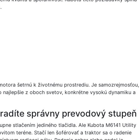
.
iu motora šetrnú k životnému prostrediu. Je samozrejmosťou,
o najlepšie z oboch svetov, konkrétne vysokú dynamiku a
radíte správny prevodový stupeň
pne stlačením jediného tlačidla. Ale Kubota M6141 Utility
itom teréne. Stačí len šoférovať a traktor sa o radenie
dníctvom radiacej páky. Radenie nahor alebo nadol je