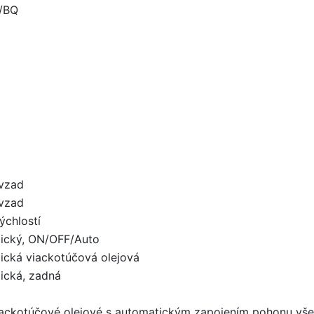
/BQ
 vzad
 vzad
ýchlostí
lický, ON/OFF/Auto
lická viackotúčová olejová
lická, zadná
iackotúčové olejové s automatickým zapojením pohonu vše