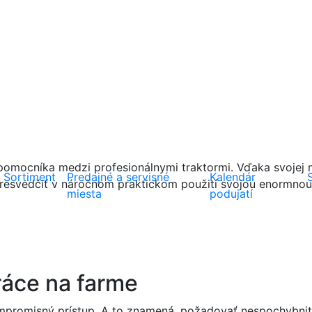
pomocníka medzi profesionálnymi traktormi. Vďaka svojej m
Sortiment
Predajné a servisné
Kalendár
 presvedčiť v náročnom praktickom použití svojou enormno
miesta
podujatí
ráce na farme
mpromisný prístup. A to znamená, požadovať nespochybniteľ