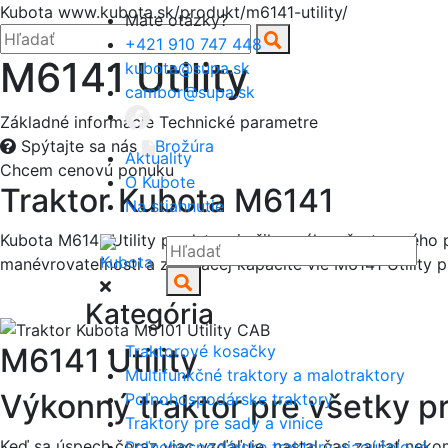
Hore
Kubota
www.kubota.sk/produkt/m6141-utility/
Máte otázky?
Zatvoriť
Hľadať:
Hľadať
+421 910 747 448
M6141 Utility
kubota@supa.sk
cambor@supa.sk
Základné informácie
Technické parametre
Spýtajte sa nás
Brožúra
Aktuality
Chcem cenovú ponuku
O Kubote
Traktor Kubota M6141
Na stiahnutie
Kubota M6141 Utility predstavuje šikovného všestranného 
Hľadať:
manévrovateľnosti a zdvíhacej kapacite vie M6141 Utility
Hľadať
Kategória
M6141 Utility
Traktorové kosačky
Multifunkčné traktory a malotraktory
Výkonný traktor pre všetky p
Poľnohospodárske traktory
Traktory pre sady a vinice
Keď sa úspech čoraz viac vzďaľuje, nastal čas zaujať neko
Poľnohospodárske traktory viacúčelové