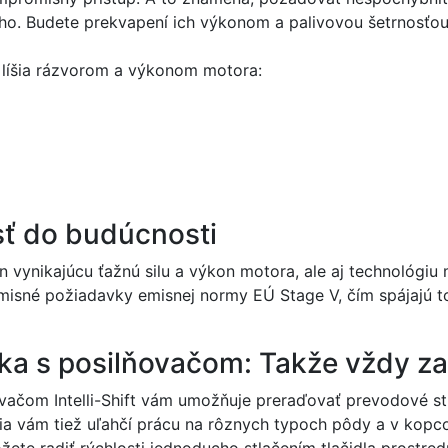
ho. Budete prekvapení ich výkonom a palivovou šetrnosťou
líšia rázvorom a výkonom motora:
sť do budúcnosti
 len vynikajúcu ťažnú silu a výkon motora, ale aj technológ
misné požiadavky emisnej normy EÚ Stage V, čím spájajú t
a s posilňovačom: Takže vždy za
ovačom Intelli-Shift vám umožňuje preraďovať prevodové stu
a vám tiež uľahčí prácu na rôznych typoch pôdy a v kopcov
žete radiť rýchlosti jednoducho stlačením tlačidla prostre