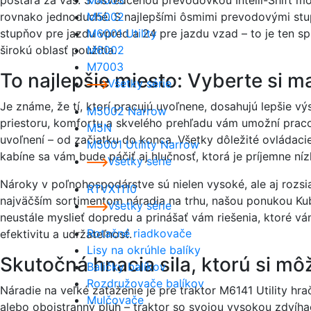
M4003
rovnako jednoduché. S najlepšími ôsmimi prevodovými st
M5002
stupňov pre jazdu vpred a 24 pre jazdu vzad – to je ten sp
M6001 Utility
širokú oblasť použitia.
M6002
M7003
To najlepšie miesto: Vyberte si 
Všetky série
Je známe, že tí, ktorí pracujú uvoľnene, dosahujú lepšie 
M5002 Narrow
priestoru, komfortu a skvelého prehľadu vám umožní praco
M5N
uvoľnení – od začiatku do konca. Všetky dôležité ovládac
M5001 Utility Narrow
kabíne sa vám bude páčiť aj hlučnosť, ktorá je príjemne ní
Všetky série
Nároky v poľnohospodárstve sú nielen vysoké, ale aj rozsi
RTVX1110
najväčším sortimentom náradia na trhu, našou ponukou Ku
Všetky série
neustále myslieť dopredu a prinášať vám riešenia, ktoré v
Rotačné riadkovače
efektivitu a udržateľnosť.
Lisy na okrúhle balíky
Skutočná hnacia sila, ktorú si mô
Baličky balíkov
Rozdružovače balíkov
Náradie na veľké zaťaženie je pre traktor M6141 Utility h
Mulčovače
alebo obojstranný pluh – traktor so svojou vysokou zdvíh