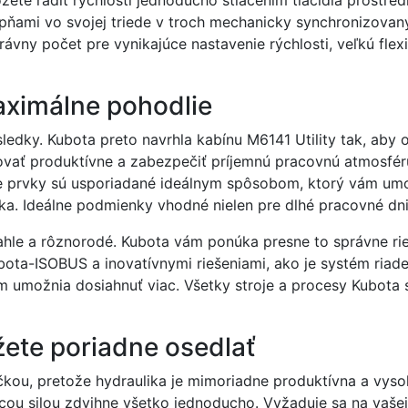
upňami vo svojej triede v troch mechanicky synchronizov
rávny počet pre vynikajúce nastavenie rýchlosti, veľkú flex
maximálne pohodlie
výsledky. Kubota preto navrhla kabínu M6141 Utility tak, a
vať produktívne a zabezpečiť príjemnú pracovnú atmosféru 
ie prvky sú usporiadané ideálnym spôsobom, ktorý vám umož
zka. Ideálne podmienky vhodné nielen pre dlhé pracovné dni
ahle a rôznorodé. Kubota vám ponúka presne to správne rieš
bota-ISOBUS a inovatívnymi riešeniami, ako je systém ria
ám umožnia dosiahnuť viac. Všetky stroje a procesy Kubota 
žete poriadne osedlať
račkou, pretože hydraulika je mimoriadne produktívna a vys
acou silou zdvihne všetko jednoducho. Vyžaduje sa na vaš