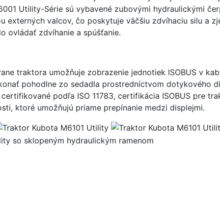
M6001 Utility-Série sú vybavené zubovými hydraulickými čer
 externých valcov, čo poskytuje väčšiu zdvíhaciu silu a 
o ovládať zdvíhanie a spúšťanie.
strane traktora umožňuje zobrazenie jednotiek ISOBUS v ka
ykonať pohodlne zo sedadla prostredníctvom dotykového dis
ertifikované podľa ISO 11783, certifikácia ISOBUS pre trak
osti, ktoré umožňujú priame prepínanie medzi displejmi.