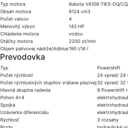
Typ motora
Kubota V6108-TIE5-DQ/CQ
Obsah motora
6124 cm3
Počet valcov
4
Menovitý výkon
143 HP
Chladenie motora
vodou
Otáčky motora
2200 ot/min
Objem palivovej nádrže/Adblue
190 l/16 l
Prevodovka
Typ
Powershift
Počet rýchlostí
24 vpred/ 24
Počet rýchlostných stupňov vrátane plazivej
32 vpred/ 32
Hlavná skupina radenia
8 Powershift r
Pohon 4x4
elektrohydrau
Spojka
elektrohydrau
Uzávierka diferenciálu
elektrohydrau
Rýchlosť
3 rozsahy
Brzdy
hydraulické v