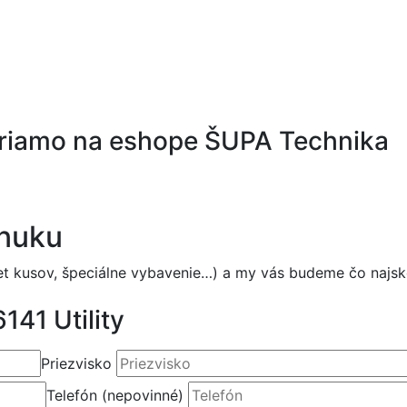
priamo na eshope ŠUPA Technika
onuku
et kusov, špeciálne vybavenie…) a my vás budeme čo najs
141 Utility
Priezvisko
Telefón
(nepovinné)